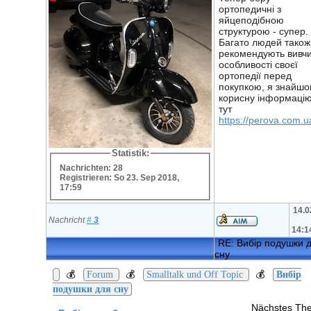
ортопедичні з
яйцеподібною
структурою - супер.
Багато людей також
рекомендують вивч
особливості своєї
ортопедії перед
покупкою, я знайшо
корисну інформаці
тут
https://perova.com.u
Statistik:
Nachrichten: 28
Registrieren: So 23. Sep 2018,
17:59
14.0
Nachricht
#
3
14:1
RE: Вибір подушки 
сну
💰
💰
💰
Forum
Smalltalk und Off Topic
Вибір
подушки для сну
Nächstes Th