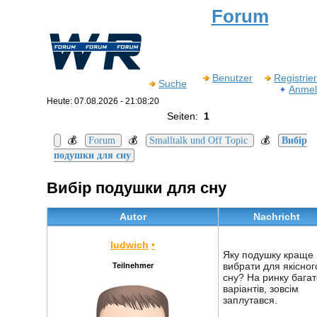
Forum
Benutzer
Registrie
Suche
Anmel
Heute: 07.08.2026 - 21:08:20
Seiten:
1
💰
💰
💰
Forum
Smalltalk und Off Topic
Вибір
подушки для сну
Вибір подушки для сну
Autor
Nachricht
ludwich
•
Яку подушку краще
вибрати для якісног
Teilnehmer
сну? На ринку багат
варіантів, зовсім
заплутався.