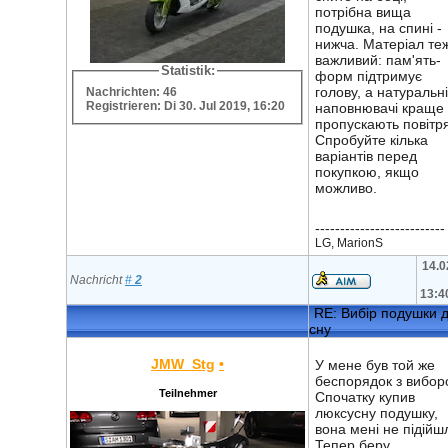
потрібна вища
подушка, на спині -
нижча. Матеріал те
важливий: пам'ять-
Statistik:
форм підтримує
голову, а натуральні
Nachrichten: 46
Registrieren: Di 30. Jul 2019, 16:20
наповнювачі краще
пропускають повітря
Спробуйте кілька
варіантів перед
покупкою, якщо
можливо.
--------------------------
LG, MarionS
14.0
Nachricht
#
2
13:4
RE: Вибір подушки 
сну
JMW_Stg
•
У мене був той же
беспорядок з вибор
Teilnehmer
Спочатку купив
люксусну подушку,
вона мені не підійш
Тепер беру