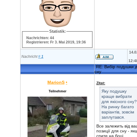
Statistik:
Nachrichten: 44
Registrieren: Fr 3. Mai 2019, 19:36
14.0
Nachricht
#
1
12:4
RE: Вибір подушки 
сну
MarionS
•
Zitat:
Яку подушку
Teilnehmer
краще вибрати
для якісного сну?
На ринку багато
варіантів, зовсім
заплутався.
Все залежить від ва
позиції для сну - як
спите на боці,