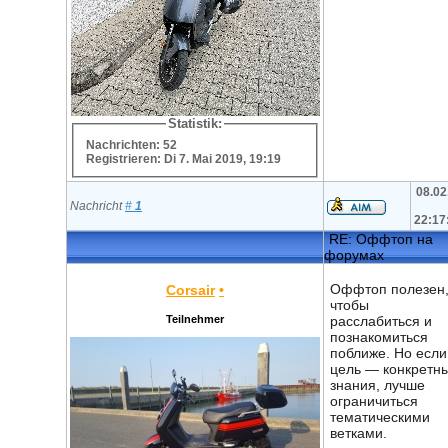
Statistik:
Nachrichten: 52
Registrieren: Di 7. Mai 2019, 19:19
08.02
Nachricht
#
1
22:17
RE: Оффтоп на
форумах
Оффтоп полезен
Corsair
•
чтобы
Teilnehmer
расслабиться и
познакомиться
поближе. Но если
цель — конкретн
знания, лучше
ограничиться
тематическими
ветками.