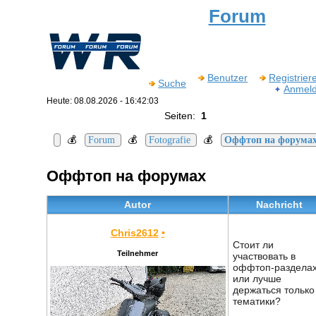
Forum
Benutzer
Registrier
Suche
Anmel
Heute: 08.08.2026 - 16:42:03
Seiten:
1
💰
💰
💰
Forum
Fotografie
Оффтоп на форума
Оффтоп на форумах
Autor
Nachricht
Chris2612
•
Стоит ли
Teilnehmer
участвовать в
оффтоп-раздела
или лучше
держаться только
тематики?