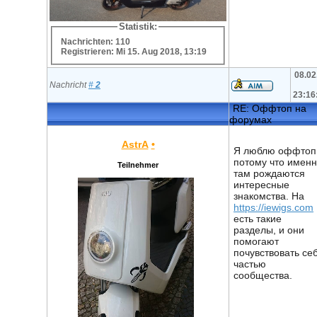
Statistik:
Nachrichten: 110
Registrieren: Mi 15. Aug 2018, 13:19
08.02
Nachricht
#
2
23:16
RE: Оффтоп на
форумах
AstrA
•
Я люблю оффтоп
потому что имен
Teilnehmer
там рождаются
интересные
знакомства. На
https://iewigs.com
есть такие
разделы, и они
помогают
почувствовать се
частью
сообщества.