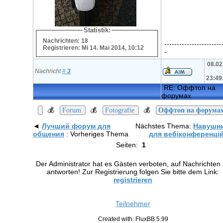
Statistik:
Nachrichten: 18
-----------------------
Registrieren: Mi 14. Mai 2014, 10:12
-
08.02
Nachricht
#
3
23:49
RE: Оффтоп на
форумах
💰
💰
💰
Forum
Fotografie
Оффтоп на форума
◄
Лучший форум для
Nächstes Thema:
Навушн
общения
: Vorheriges Thema
для вебіконференці
Seiten:
1
Der Administrator hat es Gästen verboten, auf Nachrichten
antworten! Zur Registrierung folgen Sie bitte dem Link:
registrieren
Teilnehmer
Created with: FluxBB 5.99