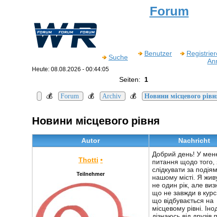
Forum
Benutzer
Registrie
Suche
An
Heute: 08.08.2026 - 00:44:05
Seiten:
1
💰
💰
💰
Forum
Archiv
Новини місцевого рівн
Новини місцевого рівня
Autor
Nachricht
Добрий день! У мен
Thotti
•
питання щодо того, 
слідкувати за подіям
Teilnehmer
нашому місті. Я жив
не один рік, але ви
що не завжди в курсі
що відбувається на
місцевому рівні. Інод
дізнаюсь від друзів 