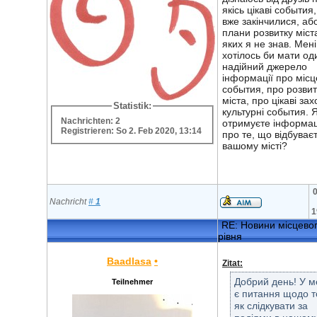
якісь цікаві события,
вже закінчилися, аб
плани розвитку міст
яких я не знав. Мені
хотілось би мати од
надійний джерело
інформації про місц
события, про розвит
міста, про цікаві зах
Statistik:
культурні события. 
Nachrichten: 2
отримуєте інформа
Registrieren: So 2. Feb 2020, 13:14
про те, що відбуває
вашому місті?
0
Nachricht
#
1
1
RE: Новини місцево
рівня
Baadlasa
•
Zitat:
Добрий день! У 
Teilnehmer
є питання щодо т
як слідкувати за