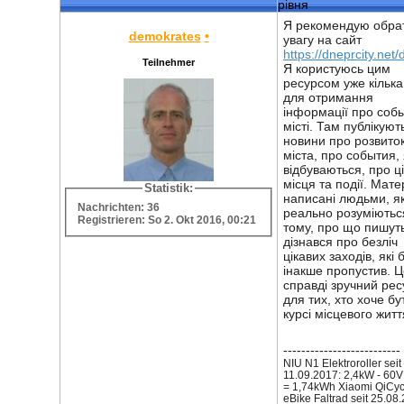
рівня
Я рекомендую обра
demokrates
•
увагу на сайт
https://dneprcity.net/
Teilnehmer
Я користуюсь цим
ресурсом уже кілька
для отримання
інформації про соб
місті. Там публікуют
новини про розвито
міста, про события, 
відбуваються, про ці
місця та події. Мате
Statistik:
написані людьми, як
Nachrichten: 36
реально розуміютьс
Registrieren: So 2. Okt 2016, 00:21
тому, про що пишуть
дізнався про безліч
цікавих заходів, які 
інакше пропустив. Ц
справді зручний рес
для тих, хто хоче бу
курсі місцевого житт
--------------------------
NIU N1 Elektroroller seit
11.09.2017: 2,4kW - 60V
= 1,74kWh Xiaomi QiCyc
eBike Faltrad seit 25.08