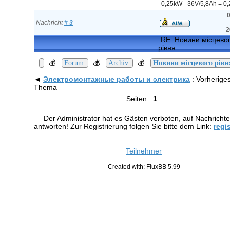
0,25kW - 36V/5,8Ah = 0
0
Nachricht
#
3
2
RE: Новини місцево
рівня
💰
💰
💰
Forum
Archiv
Новини місцевого рівн
◄
Электромонтажные работы и электрика
: Vorherige
Thema
Seiten:
1
Der Administrator hat es Gästen verboten, auf Nachricht
antworten! Zur Registrierung folgen Sie bitte dem Link:
regi
Teilnehmer
Created with: FluxBB 5.99