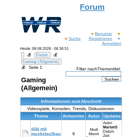
Forum
Benutzer
Suche
Registrieren
Anmelden
Heute: 08.08.2026 - 06:36:51
💰
💰
Forum
Gaming (Allgemein)
💰
Seite 1
Filter nachThementitel:
Gaming
(Allgemein)
Informationen zum Abschnitt
Videospiele, Konsolen, Trends, Diskussionen.
Thema
Antworten
Autor
Updates
Autor:
MarionS
diät mit
Mudi
Datum
muskelaufbau
6
Manni
Zeit: