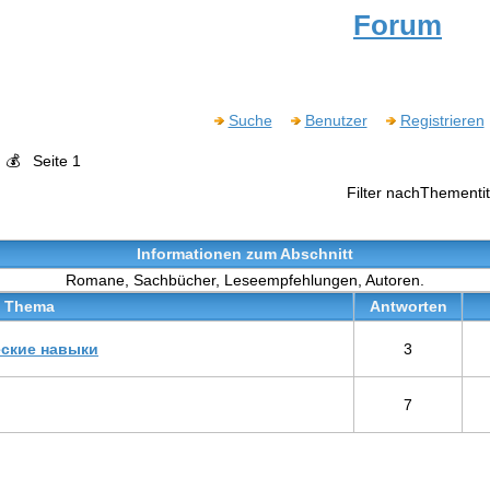
Forum
Suche
Benutzer
Registrieren
💰
Seite 1
Filter nachThementit
Informationen zum Abschnitt
Romane, Sachbücher, Leseempfehlungen, Autoren.
Thema
Antworten
еские навыки
3
7