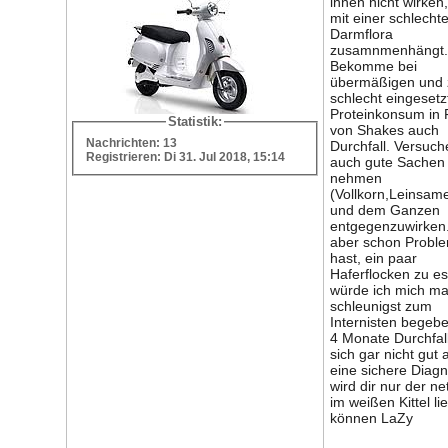
ihnen nicht wirken,
mit einer schlecht
Darmflora
zusamnmenhängt.
Bekomme bei
übermäßigen und z
schlecht eingeset
Proteinkonsum in
Statistik:
von Shakes auch
Nachrichten: 13
Durchfall. Versuch
Registrieren: Di 31. Jul 2018, 15:14
auch gute Sachen
nehmen
(Vollkorn,Leinsame
und dem Ganzen
entgegenzuwirken
aber schon Probl
hast, ein paar
Haferflocken zu e
würde ich mich ma
schleunigst zum
Internisten begeb
4 Monate Durchfall
sich gar nicht gut
eine sichere Diag
wird dir nur der ne
im weißen Kittel li
können LaZy