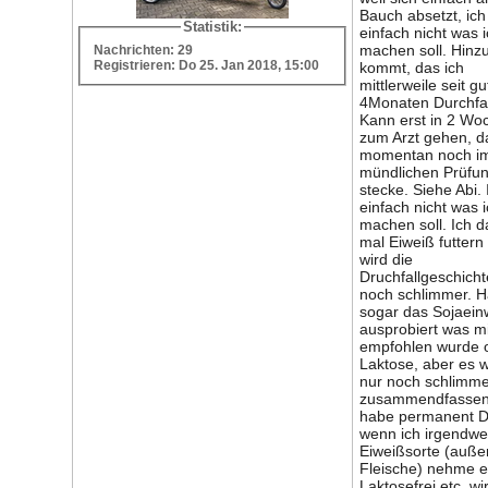
Bauch absetzt, ich
Statistik:
einfach nicht was 
machen soll. Hinz
Nachrichten: 29
Registrieren: Do 25. Jan 2018, 15:00
kommt, das ich
mittlerweile seit gu
4Monaten Durchfal
Kann erst in 2 Wo
zum Arzt gehen, d
momentan noch i
mündlichen Prüfu
stecke. Siehe Abi.
einfach nicht was 
machen soll. Ich da
mal Eiweiß futtern
wird die
Druchfallgeschicht
noch schlimmer. H
sogar das Sojaein
ausprobiert was mi
empfohlen wurde 
Laktose, aber es 
nur noch schlimme
zusammendfassend
habe permanent Dr
wenn ich irgendwe
Eiweißsorte (auße
Fleische) nehme e
Laktosefrei etc. wi