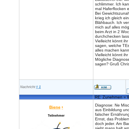
schlimmer. Ich kan
mal Haferflocken 
Bei Gewichtszun
krieg ich gleich ei
Blähbauch. Ich ve
mich auf alles mög
beim Arzt in 2 Wo
durchchecken lass
Vielleicht könnt ihr
sagen, welche TEs
alles machen kan
Vielleicht könnt ihr
Mögliche Diagnos
sagen? Gruß Chri
Nachricht
#
1
RE: Zunehmen = 
Diagnose: Ne Mis
Biene
•
aus Einbildung un
falscher Ernährung
Teilnehmer
Ernst, das Proble
doch jeder. Am Ba
sieht mans halt a