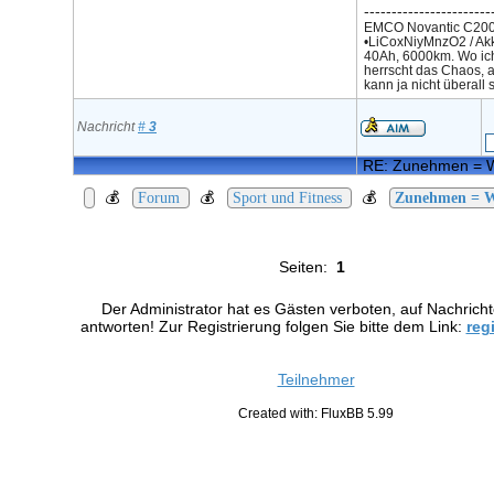
-----------------------
EMCO Novantic C200
•LiCoxNiyMnzO2 / Ak
40Ah, 6000km. Wo ic
herrscht das Chaos, a
kann ja nicht überall s
Nachricht
#
3
RE: Zunehmen = 
💰
💰
💰
Forum
Sport und Fitness
Zunehmen = 
Seiten:
1
Der Administrator hat es Gästen verboten, auf Nachrich
antworten! Zur Registrierung folgen Sie bitte dem Link:
reg
Teilnehmer
Created with: FluxBB 5.99