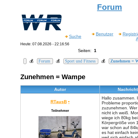
Forum
Benutzer
Registr
Suche
Heute: 07.08.2026 - 22:16:56
Seiten:
1
💰
💰
💰
Forum
Sport und Fitness
Zunehmen = 
Zunehmen = Wampe
Autor
Nachricht
Hallo zusammen. 
RTausB
•
Probleme proporti
zuzunehmen. Wer 
Teilnehmer
nicht ich weiß. M
wiege ich 80kg bei
Körpergröße von 1
war schon auf 84k
es hat einfach kei
weil sich einfach a