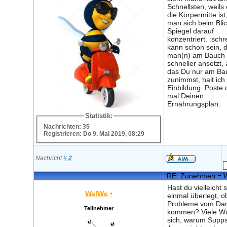
Schnellsten, weils
die Körpermitte ist
man sich beim Blic
Spiegel darauf
konzentriert. :schr
kann schon sein, 
man(n) am Bauch 
schneller ansetzt,
das Du nur am Ba
zunimmst, halt ich 
Einbildung. Poste
mal Deinen
Ernährungsplan.
Statistik:
Nachrichten: 35
Registrieren: Do 9. Mai 2019, 08:29
Nachricht
#
2
RE: Zunehmen = 
Hast du vielleicht 
WalWe
•
einmal überlegt, o
Probleme vom Da
Teilnehmer
kommen? Viele W
sich, warum Supps