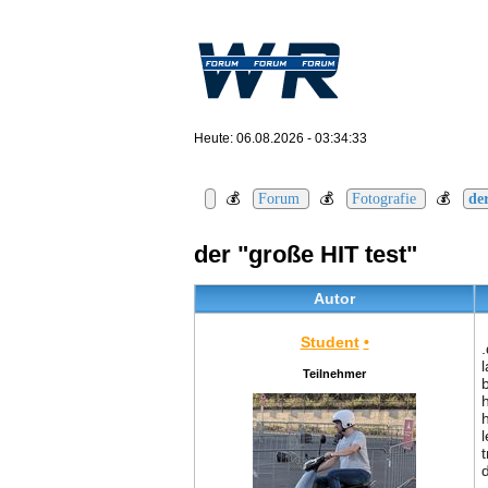
Heute: 06.08.2026 - 03:34:33
💰
💰
💰
Forum
Fotografie
de
der "große HIT test"
Autor
Student
•
Teilnehmer