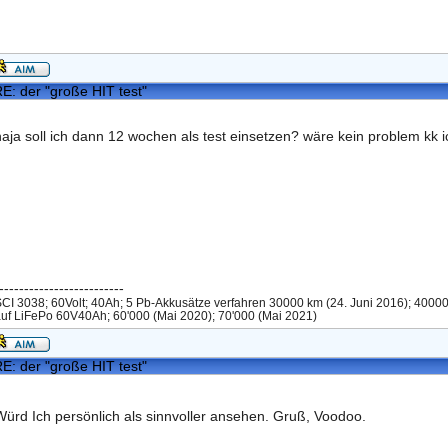
E: der "große HIT test"
naja soll ich dann 12 wochen als test einsetzen? wäre kein problem k
-------------------------
CI 3038; 60Volt; 40Ah; 5 Pb-Akkusätze verfahren 30000 km (24. Juni 2016); 4000
uf LiFePo 60V40Ah; 60'000 (Mai 2020); 70'000 (Mai 2021)
E: der "große HIT test"
Würd Ich persönlich als sinnvoller ansehen. Gruß, Voodoo.