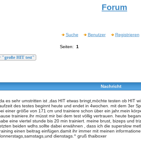
Forum
Suche
Benutzer
Registrieren
Seiten:
1
r "große HIT test"
Nachricht
.da es sehr umstritten ist ,das HIT etwas bringt,möchte testen ob HIT wir
laufzeit des testes beginnt heute und endet in 4wochen. mit dem 3er Spl
bei einer größe von 171 cm und trainiere schon über ein jahr.mein körp
hause trainiere.ihr müsst mir bei dem test völlig vertrauen. heute begann
habe eine viertel stunde bis 20 min trainiert. meine brust, bizeps und t
letzten beiden wdhs.sollte dabei erwähnen , dass ich die superslow m
training einen beitrag einfügen.damit ihr immer mit meinen informationen
donnerstags,samstags,und dienstags.^ gruß thaiboxer