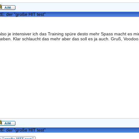
E: der "große HIT test"
Also je intensiver ich das Training spüre desto mehr Spass macht es mi
geben. Klar schlaucht das mehr aber das soll es ja auch. Gruß, Voodoo
E: der "große HIT test"