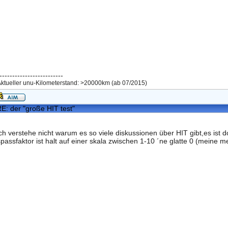
-------------------------
ktueller unu-Kilometerstand: >20000km (ab 07/2015)
E: der "große HIT test"
ich verstehe nicht warum es so viele diskussionen über HIT gibt,es ist do
spassfaktor ist halt auf einer skala zwischen 1-10 ´ne glatte 0 (meine m