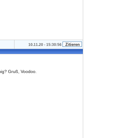
10.11.20 - 15:30:56
enig? Gruß, Voodoo.