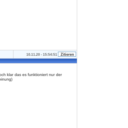
10.11.20 - 15:54:51
ch klar das es funktioniert nur der
einung)