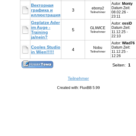
Autor:
Monty
Векторная
Datum Zeit:
ebony2
графика и
3
08.02.26 -
Teilnehmer
иллюстрация
23:11
Geplatze Ader
Autor:
ossiD
im Auge -
Datum Zeit:
GLIWICE
5
Training
11.12.25 -
Teilnehmer
22:10
ja/nein?
Autor:
Wlad76
Cooles Studio
Datum Zeit:
Nobu
4
in Wien!!!!!
11.12.25 -
Teilnehmer
12:26
Seiten:
1
Teilnehmer
Created with: FluxBB 5.99