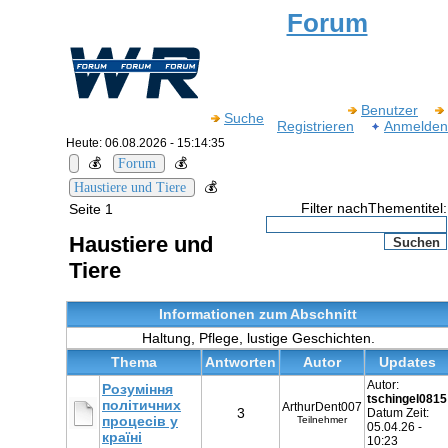
Forum
Benutzer
Suche
Registrieren
Anmelden
Heute: 06.08.2026 - 15:14:35
💰
💰
Forum
💰
Haustiere und Tiere
Filter nachThementitel:
Seite 1
Haustiere und
Tiere
Informationen zum Abschnitt
Haltung, Pflege, lustige Geschichten.
Thema
Antworten
Autor
Updates
Autor:
Розуміння
tschingel0815
політичних
ArthurDent007
3
Datum Zeit:
процесів у
Teilnehmer
05.04.26 -
країні
10:23