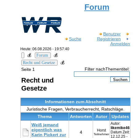
Forum
Benutzer
Suche
Registrieren
Anmelden
Heute: 06.08.2026 - 19:57:40
💰
💰
Forum
💰
Recht und Gesetze
Filter nachThementitel:
Seite 1
Recht und
Gesetze
Informationen zum Abschnitt
Juristische Fragen, Verbraucherrecht, Ratschläge.
Thema
Antworten
Autor
Updates
Autor:
Weiß jemand
likemike46
eigentlich was
Horst
4
Datum Zeit:
Karin Pickert zur
Teilnehmer
12.12.25 -