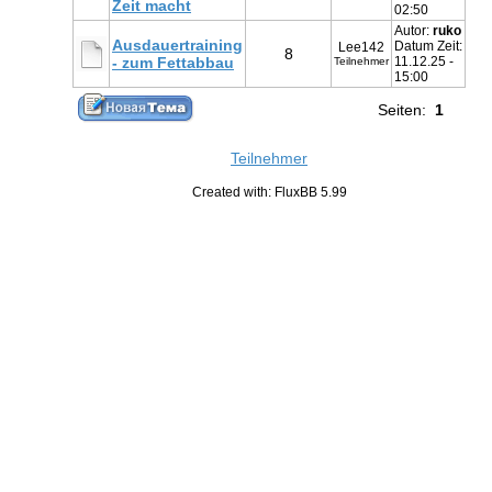
Zeit macht
02:50
Autor:
ruko
Ausdauertraining
Datum Zeit:
Lee142
8
- zum Fettabbau
11.12.25 -
Teilnehmer
15:00
Seiten:
1
Teilnehmer
Created with: FluxBB 5.99