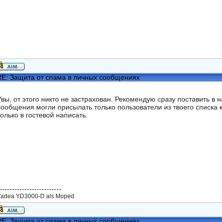
E: Защита от спама в личных сообщениях
Увы, от этого никто не застрахован. Рекомендую сразу поставить в 
сообщения могли присылать только пользователи из твоего списка 
только в гостевой написать.
-------------------------
Yadea YD3000-D als Moped
E: Защита от спама в личных сообщениях