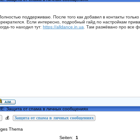
Полностью поддерживаю. После того как добавил в контакты тольк
прекратился. Если интересно, подробный гайд по настройкам прива
когда-то находил тут:
https://alldance.in.ua
. Там разжёвано про все ф
E: Защита от спама в личных сообщениях
💰
Защита от спама в личных сообщениях
riges Thema
Seiten:
1