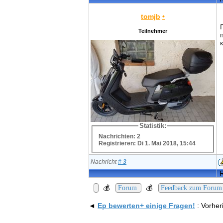
tomjb
•
Teilnehmer
Statistik:
Nachrichten: 2
Registrieren: Di 1. Mai 2018, 15:44
Nachricht
#
3
R
💰
💰
Forum
Feedback zum Forum
◄
Ep bewerten+ einige Fragen!
: Vorhe