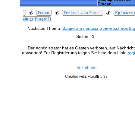
Fragen!
💰
💰
💰
Forum
Feedback zum Forum
Ep bewert
einige Fragen!
Nächstes Thema:
Защита от спама в личных сооб
Seiten:
1
Der Administrator hat es Gästen verboten, auf Nachrich
antworten! Zur Registrierung folgen Sie bitte dem Link:
reg
Teilnehmer
Created with: FluxBB 5.99