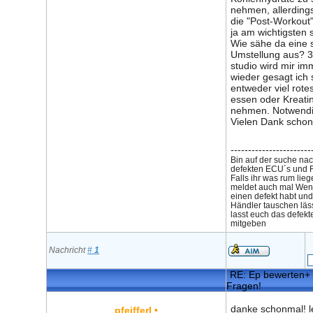
nehmen, allerdings
die "Post-Workout
ja am wichtigsten 
Wie sähe da eine s
Umstellung aus? 3
studio wird mir im
wieder gesagt ich 
entweder viel rotes
essen oder Kreati
nehmen. Notwend
Vielen Dank schon 
-----------------------
Bin auf der suche na
defekten ECU´s und 
Falls ihr was rum lieg
meldet auch mal Wen
einen defekt habt un
Händler tauschen läs
lasst euch das defekte
mitgeben
Nachricht
#
1
RE: Ep bewerten+ 
Fragen!
danke schonmal! l
pfeifferl
•