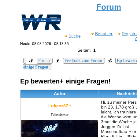
Forum
Benutzer
Registr
Suche
Heute: 08.08.2026 - 08:13:35
Seiten:
1
💰
💰
💰
Forum
Feedback zum Forum
Ep bewert
einige Fragen!
Ep bewerten+ einige Fragen!
Autor
Nachricht
Hi, zu meiner Pers
Lukasz87
•
bin 23, 1,78 groß
leicht. ich trainier
Teilnehmer
die Woche wkm u
3mal die Woche je
Joggen Ziel ist
Masseaufbau Hier
Plan: 8 Uhr: -300g