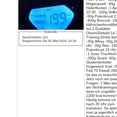
Magerquark -40g
Haferflocken -1 Ap
10.30: -100g Vollk
-50g Putenbrust 1
-400g Broccoli -1
Hähnchenbrustfilet
mit 2 Esslöfeln
Statistik:
Oliven/Distelöl 14.
Training Direkt da
Nachrichten: 221
Registrieren: Do 30. Mai 2019, 14:18
-30g Whey -50g D
Uhr -30g Reis -15
Putenbrust 19 Uhr 
-1 Dose Thunfisch
-200g Quark -50g
Studentenfutter
Insgesamt: kcal: 
Fett:70 Eiweiß:26
Ist das so brauch
Jetzt noch ein paa
Fragen: 1.Was las
am Nichttrainings
dass ich ungefähr 
2200 kcal komme?
Häufig komme ich 
nach 20 Uhr zum
trainieren. So spät 
man ja eigentlich 
Kohlenhydrate zu 