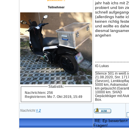
jahr hab ichs mit 
probiert und bin zi
Teilnehmer
schnell aufgegan
(allerdings hatte i
keinen richtig fest
und wollte es dahe
diesmal langsame
angehen
-----------------------
lG Lukas
________________
Silence S01 in weiß s
21.08.2020, Snr. 171
(Sevcon), Lenkkopfla
5000 km, Astramodul 
Statistik:
km getauscht (Garanti
10000 km. SHAD
Nachrichten: 256
Gepäckträger mit Alut
Registrieren: Mo 7. Okt 2019, 15:49
Box.
Nachricht
#
2
RE: Ep bewerten+ 
Fragen!