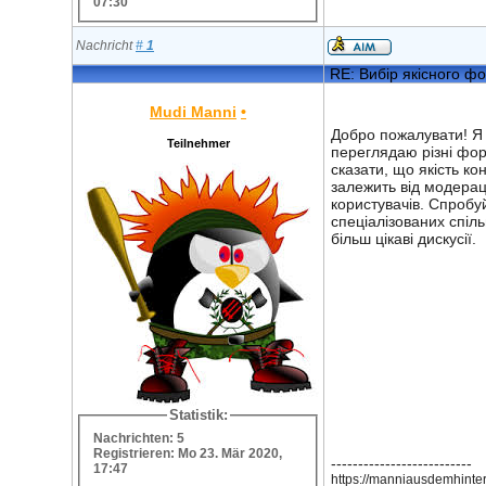
07:30
Nachricht
#
1
RE: Вибір якісного ф
Mudi Manni
•
Добро пожалувати! Я 
Teilnehmer
переглядаю різні фо
сказати, що якість ко
залежить від модераці
користувачів. Спробу
спеціалізованих спіль
більш цікаві дискусії.
Statistik:
Nachrichten: 5
Registrieren: Mo 23. Mär 2020,
--------------------------
17:47
https://manniausdemhinte