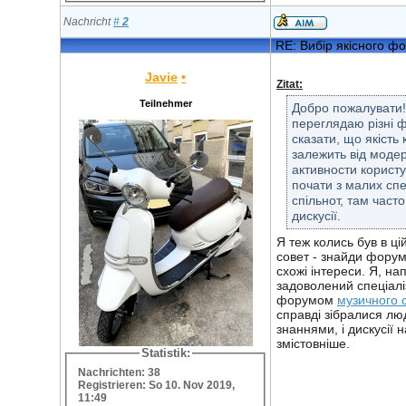
Nachricht
#
2
RE: Вибір якісного ф
Javie
•
Zitat:
Teilnehmer
Добро пожалувати!
переглядаю різні 
сказати, що якість
залежить від модер
активности користу
почати з малих спе
спільнот, там часто
дискусії.
Я теж колись був в цій
совет - знайди фору
схожі інтереси. Я, на
задоволений спеціал
форумом
музичного 
справді зібралися лю
знаннями, і дискусії 
змістовніше.
Statistik:
Nachrichten: 38
Registrieren: So 10. Nov 2019,
11:49