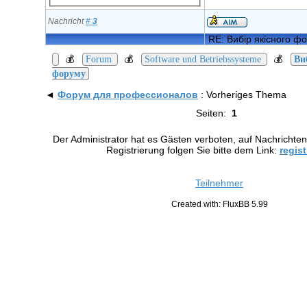
Nachricht
#
3
RE: Вибір якісного ф
💰
💰
💰
Forum
Software und Betriebssysteme
Ви
форуму
◄
Форум для профессионалов
: Vorheriges Thema
Seiten:
1
Der Administrator hat es Gästen verboten, auf Nachrichten
Registrierung folgen Sie bitte dem Link:
regist
Teilnehmer
Created with: FluxBB 5.99