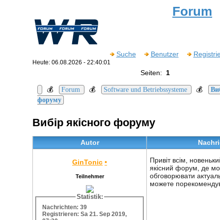
Forum
Suche
Benutzer
Registri
Heute: 06.08.2026 - 22:40:01
Seiten:
1
💰
💰
💰
Forum
Software und Betriebssysteme
Ви
форуму
Вибір якісного форуму
Autor
Nachri
Привіт всім, новеньки
GinTonic
•
якісний форум, де м
обговорювати актуаль
Teilnehmer
можете порекоменду
Statistik:
Nachrichten: 39
Registrieren: Sa 21. Sep 2019,