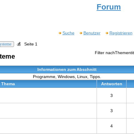
Forum
Suche
Benutzer
Registrieren
💰
Seite 1
systeme
Filter nachThementit
steme
Informationen zum Abschnitt
Programme, Windows, Linux, Tipps.
Thema
Antworten
3
3
4