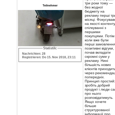
три роки тому —
Teilnehmer
без жодної
бюджету на
рекламу перші тр
місяці. Фокусував
на якості контенту
спілкуванні з
першими
покупцями. Потім
коли вже були
перші замовлення
Statistik:
позитивні відгуки,
почав вкладати
Nachrichten: 28
скромні суми у
Registrieren: Do 15. Nov 2018, 23:11
рекламу. Нині
більшість нових
клієнтів приходит
через рекомендац
попередніх.
Принцип простий
зробіть добрий
продукт і люди са
про нього
розповідатимуть.
Якщо хочете
більше
структурованої
інформації про