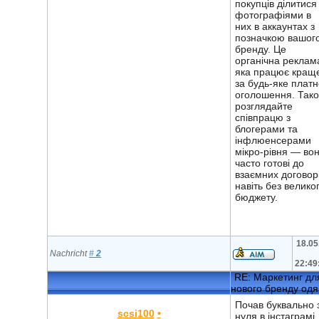
покупців ділитися
фотографіями в
них в аккаунтах з
позначкою вашог
бренду. Це
органічна реклам
яка працює кращ
за будь-яке плат
оголошення. Так
розглядайте
співпрацю з
блогерами та
інфлюенсерами
мікро-рівня — во
часто готові до
взаємних договор
навіть без велико
бюджету.
18.05
Nachricht
#
2
22:49
RE: Маркетинг дл
нового бренду одя
Почав буквально 
scsi100
•
нуля в інстаграмі