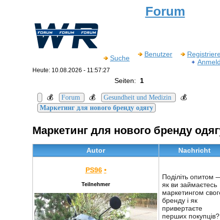
Forum
Benutzer
Registrier
Suche
Anmel
Heute: 10.08.2026 - 11:57:27
Seiten:
1
💰
💰
💰
Forum
Gesundheit und Medizin
Маркетинг для нового бренду одягу
Маркетинг для нового бренду одяг
Autor
Nachricht
PS96
•
Поділіть опитом 
як ви займаєтесь
Teilnehmer
маркетингом свог
бренду і як
привертаєте
перших покупців?