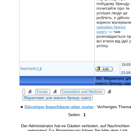
побудову бренду
почитайте про те 
успішні люди це
роблять, є дійсно
корисні матеріали
хамайко бренд
одягу
— там
розповідається п
всі етапи від ідеї 
успіху.
18.05
Nachricht
#
3
23:28
RE: Маркетинг дл
нового бренду одя
💰
💰
💰
Forum
Gesundheit und Medizin
Маркетинг для нового бренду одягу
◄
Günstiger brauchbarer wlan router
: Vorheriges Them
Seiten:
1
Der Administrator hat es Gästen verboten, auf Nachrichten
antworten! Zur Registrierung folgen Sie bitte dem Link: