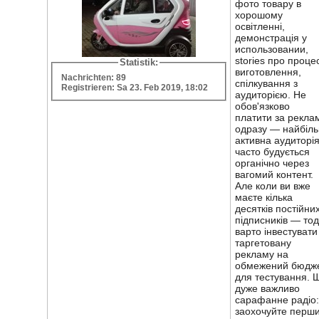
фото товару в
хорошому
освітленні,
демонстрація у
использовании,
stories про проце
Statistik:
виготовлення,
Nachrichten: 89
спілкування з
Registrieren: Sa 23. Feb 2019, 18:02
аудиторією. Не
обов'язково
платити за рекла
одразу — найбіл
активна аудиторі
часто будується
органічно через
вагомий контент.
Але коли ви вже
маєте кілька
десятків постійни
підписників — тод
варто інвестувати
таргетовану
рекламу на
обмежений бюдж
для тестування. 
дуже важливо
сарафанне радіо:
заохочуйте перш