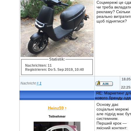
Соцмережі це сд
чи треба вкладати
рекламу? Скільки
реально витратит
щоб піднятися?
Statistik:
Nachrichten: 11
Registrieren: Do 5. Sep 2019, 10:40
18.05
Nachricht
#
1
22:25
RE: Маркетинг дл
нового бренду одя
Основу дає
Heinz59
•
соціальні мережі
але підхід має бу
Teilnehmer
системним.
Перший крок —
якісний контент: