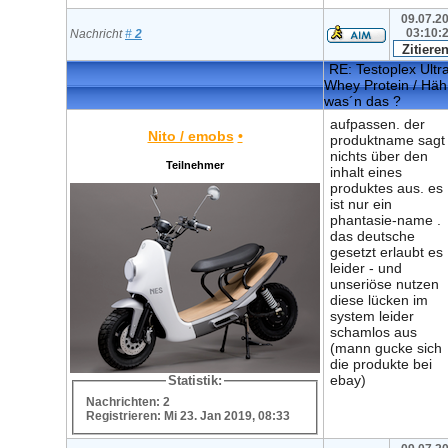
09.07.20
03:10:
Nachricht
#
2
RE: Testoplex Ultr
Whey Protein / Häh
was´n das ?
aufpassen. der
Nito / emobs
•
produktname sagt
nichts über den
Teilnehmer
inhalt eines
produktes aus. es
ist nur ein
phantasie-name .
das deutsche
gesetzt erlaubt es
leider - und
unseriöse nutzen
diese lücken im
system leider
schamlos aus
(mann gucke sich
die produkte bei
ebay)
Statistik:
Nachrichten: 2
Registrieren: Mi 23. Jan 2019, 08:33