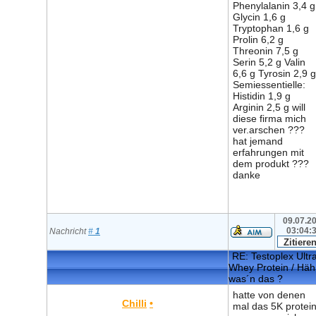
Phenylalanin 3,4 g
Glycin 1,6 g
Tryptophan 1,6 g
Prolin 6,2 g
Threonin 7,5 g
Serin 5,2 g Valin
6,6 g Tyrosin 2,9 g
Semiessentielle:
Histidin 1,9 g
Arginin 2,5 g will
diese firma mich
ver.arschen ???
hat jemand
erfahrungen mit
dem produkt ???
danke
09.07.20
03:04:
Nachricht
#
1
RE: Testoplex Ultr
Whey Protein / Häh
was´n das ?
hatte von denen
Chilli
•
mal das 5K protein