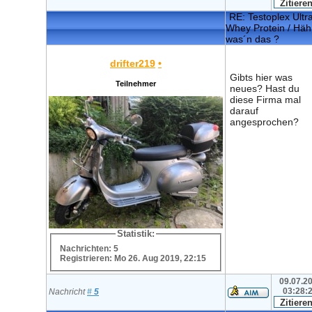
RE: Testoplex Ultr
Whey Protein / Häh
was´n das ?
drifter219
•
Gibts hier was
Teilnehmer
neues? Hast du
diese Firma mal
darauf
angesprochen?
Statistik:
Nachrichten: 5
Registrieren: Mo 26. Aug 2019, 22:15
09.07.20
03:28:
Nachricht
#
5