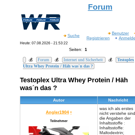
Forum
Benutzer
Suche
Registrieren
Anmeld
Heute: 07.08.2026 - 21:53:22
Seiten:
1
💰
💰
💰
Forum
Internet und Sicherheit
Testoplex
Ultra Whey Protein / Häh was´n das ?
Testoplex Ultra Whey Protein / Häh
was´n das ?
Autor
Nachricht
was ich als erstes
Angler1904
•
nicht verstehe sin
die Angaben der
Teilnehmer
Inhaltsstoffe :
Inhaltsstoffe:
Maltodextrin;