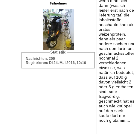
wenn man sich
Teilnehmer
dann (was ich
leider erst nach de
lieferung tat) die
inhaltsstoffe
anschaute kam al
erstes
weizenprotein,
dann ein paar
andere sachen un
nach den farb- un
Statistik:
geschmacksstoffe
nochmal 2
Nachrichten: 200
verschiedenen
Registrieren: Di 24. Mai 2016, 10:10
eiweisse, was
natürlich bedeutet,
dass auf 100 g
davon vielleicht 2
oder 3 g enthalten
sind. sehr
fragwürdig.
geschmeckt hat e
auch wie knüppel
auf den sack.
kaufe dort nur
noch glutamin....