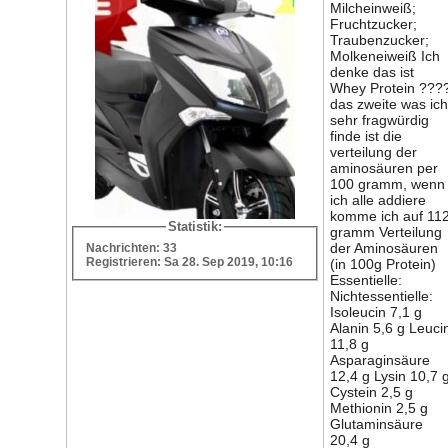
Milcheinweiß;
Fruchtzucker;
Traubenzucker;
Molkeneiweiß Ich
denke das ist
Whey Protein ???
das zweite was ich
sehr fragwürdig
finde ist die
verteilung der
aminosäuren per
100 gramm, wenn
ich alle addiere
komme ich auf 11
Statistik:
gramm Verteilung
der Aminosäuren
Nachrichten: 33
Registrieren: Sa 28. Sep 2019, 10:16
(in 100g Protein)
Essentielle:
Nichtessentielle:
Isoleucin 7,1 g
Alanin 5,6 g Leuci
11,8 g
Asparaginsäure
12,4 g Lysin 10,7 
Cystein 2,5 g
Methionin 2,5 g
Glutaminsäure
20,4 g