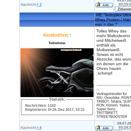
09.07.20
03:15:
Nachricht
#
3
RE: Testoplex Ultr
Whey Protein / Häh
was´n das ?
Tolles Whey das
ducatodriver
•
mehr Maltodextrin
und Milcheiweiß
Teilnehmer
enthält als
Molkeeiweiß.
Sowas ist echt
Abzocke, das wür
ich denen um die
Ohren hauen
:schimpf:
-----------------------
--
Vertragshändler für
NIU, Ovaobike, RGNT
Statistik:
TINBOT, Talaria, SUR
RON, Horwin, Yadea,
Nachrichten: 1102
Super Soco,
Registrieren: Di 26. Dez 2017, 10:31
TRITTBRETT,
STREETBOOSTER
09.07.20
03:24:
Nachricht
#
4