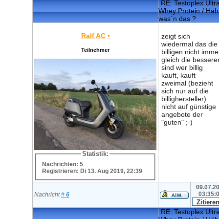
RE: Testoplex Ultr
Whey Protein / Häh
was´n das ?
Ralf AC
•
zeigt sich
wiedermal das die
Teilnehmer
billigen nicht imme
gleich die bessere
sind wer billig
kauft, kauft
zweimal (bezieht
sich nur auf die
billighersteller)
nicht auf günstige
angebote der
"guten" ;-)
Statistik:
Nachrichten: 5
Registrieren: Di 13. Aug 2019, 22:39
09.07.20
03:35:
Nachricht
#
6
RE: Testoplex Ultr