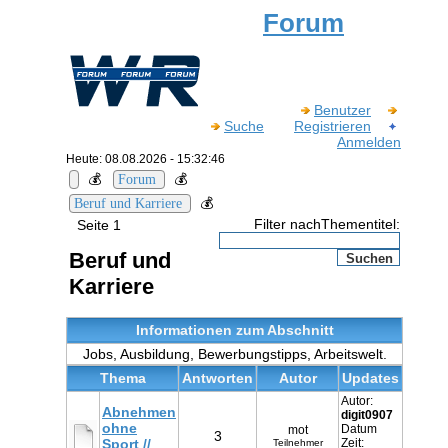
Forum
Benutzer
Suche
Registrieren
Anmelden
Heute: 08.08.2026 - 15:32:46
💰
💰
Forum
💰
Beruf und Karriere
Filter nachThementitel:
Seite 1
Beruf und
Karriere
Informationen zum Abschnitt
Jobs, Ausbildung, Bewerbungstipps, Arbeitswelt.
Thema
Antworten
Autor
Updates
Autor:
Abnehmen
digit0907
ohne
Datum
mot
3
Sport //
Zeit:
Teilnehmer