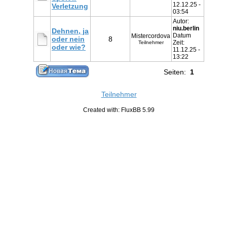
12.12.25 -
Verletzung
03:54
Autor:
niu.berlin
Dehnen, ja
Datum
Mistercordova
oder nein
8
Zeit:
Teilnehmer
oder wie?
11.12.25 -
13:22
Seiten:
1
Teilnehmer
Created with: FluxBB 5.99