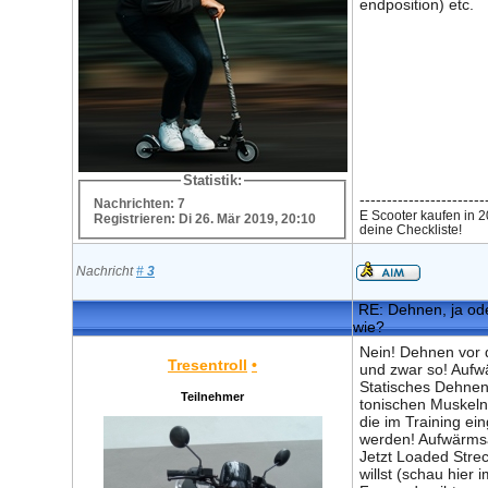
endposition) etc.
Statistik:
-----------------------
Nachrichten: 7
E Scooter kaufen in 2
Registrieren: Di 26. Mär 2019, 20:10
deine Checkliste!
Nachricht
#
3
RE: Dehnen, ja ode
wie?
Nein! Dehnen vor 
Tresentroll
•
und zwar so! Auf
Statisches Dehne
Teilnehmer
tonischen Muskeln
die im Training ei
werden! Aufwärms
Jetzt Loaded Stre
willst (schau hier 