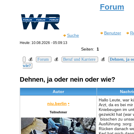
Forum
Benutzer
Re
Suche
Heute: 10.08.2026 - 05:09:13
Seiten:
1
💰
💰
💰
Forum
Beruf und Karriere
Dehnen, ja o
wie?
Dehnen, ja oder nein oder wie?
Autor
Nachri
Hallo Leute, war k
niu.berlin
•
Arzt, da es bei mi
Kniebeugen im un
Teilnehmer
gezwickt hat (war 
´bisschen zu unsa
Ausführung :sorg: 
Rücken danach weh
Kerl hat mich dann 