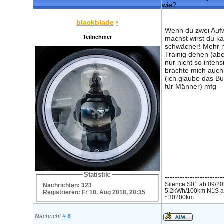
wie?
blackblade
•
Wenn du zwei Auf
Teilnehmer
machst wirst du k
schwächer! Mehr 
Trainig dehen (abe
nur nicht so intens
brachte mich auc
(ich glaube das B
für Männer) mfg
Statistik:
-----------------------
Silence S01 ab 09/20
Nachrichten: 323
5,2kWh/100km N1S ab
Registrieren: Fr 10. Aug 2018, 20:35
~30200km
Nachricht
#
6