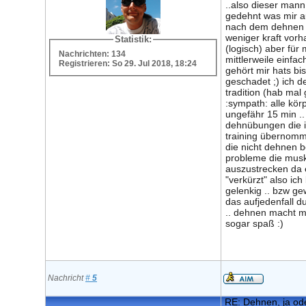
..also dieser mann
gedehnt was mir auf
nach dem dehnen
weniger kraft vorh
Statistik:
(logisch) aber für 
Nachrichten: 134
mittlerweile einfac
Registrieren: So 29. Jul 2018, 18:24
gehört mir hats bis
geschadet ;) ich 
tradition (hab mal
:sympath: alle körp
ungefähr 15 min ..
dehnübungen die 
training übernomm
die nicht dehnen
probleme die mus
auszustrecken da 
"verkürzt" also ich
gelenkig .. bzw g
das aufjedenfall 
.. dehnen macht mi
sogar spaß :)
Nachricht
#
5
RE: Dehnen, ja ode