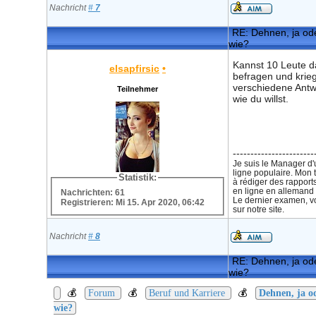
Nachricht
#
7
RE: Dehnen, ja ode
wie?
Kannst 10 Leute 
elsapfirsic
•
befragen und krie
verschiedene Ant
Teilnehmer
wie du willst.
-----------------------
Je suis le Manager d
ligne populaire. Mon t
Statistik:
à rédiger des rapport
en ligne en allemand 
Nachrichten: 61
Le dernier examen, v
Registrieren: Mi 15. Apr 2020, 06:42
sur notre site.
Nachricht
#
8
RE: Dehnen, ja ode
wie?
💰
💰
💰
Forum
Beruf und Karriere
Dehnen, ja o
wie?