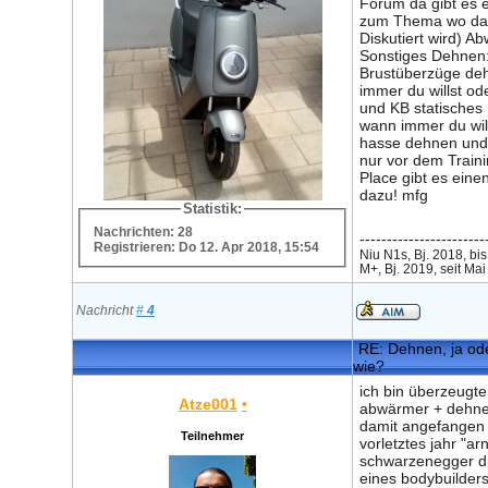
Forum da gibt es 
zum Thema wo da
Diskutiert wird) 
Sonstiges Dehnen
Brustüberzüge de
immer du willst o
und KB statisches
wann immer du wils
hasse dehnen und
nur vor dem Traini
Place gibt es eine
dazu! mfg
Statistik:
Nachrichten: 28
-----------------------
Registrieren: Do 12. Apr 2018, 15:54
Niu N1s, Bj. 2018, bis
M+, Bj. 2019, seit Ma
Nachricht
#
4
RE: Dehnen, ja ode
wie?
ich bin überzeugte
Atze001
•
abwärmer + dehne
damit angefangen 
Teilnehmer
vorletztes jahr "ar
schwarzenegger di
eines bodybuilder