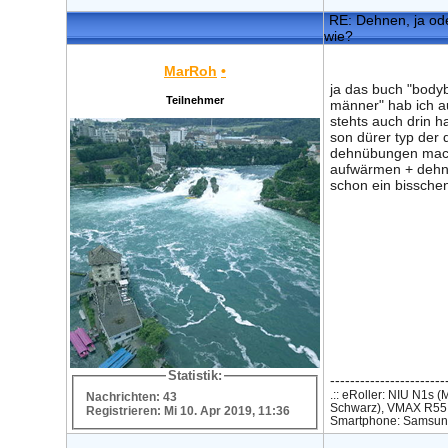
RE: Dehnen, ja ode
wie?
MarRoh
•
ja das buch "bodyb
Teilnehmer
männer" hab ich a
stehts auch drin ha
son dürer typ der 
dehnübungen mach
aufwärmen + dehne
schon ein bisschen
Statistik:
-----------------------
.:: eRoller: NIU N1s 
Nachrichten: 43
Schwarz), VMAX R55 U
Registrieren: Mi 10. Apr 2019, 11:36
Smartphone: Samsung