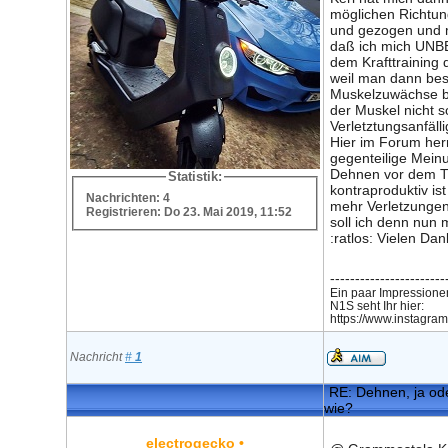
möglichen Richtu
und gezogen und m
daß ich mich UN
dem Krafttraining
weil man dann be
Muskelzuwächse 
der Muskel nicht s
Verletztungsanfällig
Hier im Forum herr
gegenteilige Mein
Dehnen vor dem Tr
Statistik:
kontraproduktiv is
Nachrichten: 4
mehr Verletzungen
Registrieren: Do 23. Mai 2019, 11:52
soll ich denn nun
:ratlos: Vielen D
-----------------------
Ein paar Impression
N1S seht Ihr hier:
https://www.instagram
Nachricht
#
1
RE: Dehnen, ja ode
wie?
electrogecko
•